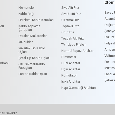
Otom
Klemensler
Sıva Altı Priz
Sayaç 
Kablo Bağı
Sıva Üstü Priz
Asansö
Hareketli Kablo Kanalları
Uzatma Priz
Dağıtı
eri
Kablo Toplama
Topraklı Priz
Çorapları
Şantiy
Grup Priz
Daralan Makaronlar
PVC Pa
Tezgah Altı Priz
Yüksükler
Polyes
a
TV - Uydu Prizleri
Yuvarlak Tip Kablo
Amper
Normal Beyaz Anahtar
Uçları
Voltme
Dimmerlar
Çatal Tip Kablo Uçları
Frekan
ambası
Dual Anahtar
SKP Sıkmalı Kablo
Pabuçları
Multim
Üçlü Anahtar
Faston Kablo Uçları
Enerji 
Kömütatör
Şebeke
Işıklı Anahtar
Kapı Otomatiği Anahtarı
arı Saklıdır.