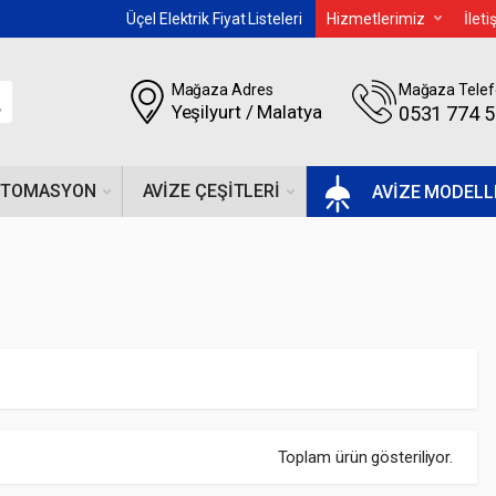
Üçel Elektrik Fiyat Listeleri
Hizmetlerimiz
İlet
Mağaza Adres
Mağaza Telef
Yeşilyurt / Malatya
0531 774 
OTOMASYON
AVIZE ÇEŞITLERI
AVİZE MODELL
Toplam ürün gösteriliyor.