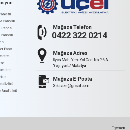
asyon
Panosu
r Panosu
Mağaza Telefon
m Panosu
0422 322 0214
e Panosu
no
ter Pano
Mağaza Adres
metre
İlyas Mah. Yeni Yol Cad. No: 26 A
tre
Yeşilyurt / Malatya
smetre
etre
Mağaza E-Posta
Analizörü
3elavize@gmail.com
 Analizörü
Egemen