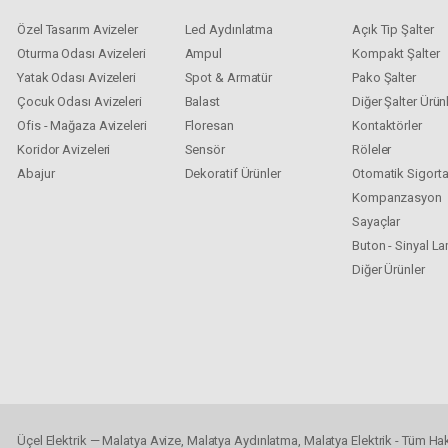
Özel Tasarım Avizeler
Led Aydınlatma
Açık Tip Şalter
Oturma Odası Avizeleri
Ampul
Kompakt Şalter
Yatak Odası Avizeleri
Spot & Armatür
Pako Şalter
Çocuk Odası Avizeleri
Balast
Diğer Şalter Ürünl
Ofis - Mağaza Avizeleri
Floresan
Kontaktörler
Koridor Avizeleri
Sensör
Röleler
Abajur
Dekoratif Ürünler
Otomatik Sigort
Kompanzasyon
Sayaçlar
Buton - Sinyal L
Diğer Ürünler
Üçel Elektrik — Malatya Avize, Malatya Aydınlatma, Malatya Elektrik - Tüm Hakl