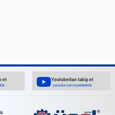
p et
Youtube'dan takip et
rik
youtube.com/ucelelektrik
 &