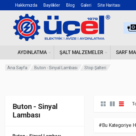
Hakkımızda
Bayilikler
Blog
Galeri
Site Haritası
AYDINLATMA
ŞALT MALZEMELER
SARF M
Ana Sayfa
Buton - Sinyal Lambası
Stop Şalteri
T
Buton - Sinyal
Lambası
#Bu Kategoriye H