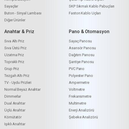
Sayaçlar
SKP Sıkmalı Kablo Pabuçları
Buton - Sinyal Lambası
Faston Kablo Uçları
Diğer Ürünler
Anahtar & Priz
Pano & Otomasyon
Sıva Altı Priz
Sayaç Panosu
Sıva Üstü Priz
Asansör Panosu
Uzatma Priz
Dağıtım Panosu
Topraklı Priz
Şantiye Panosu
Grup Priz
PVC Pano
Tezgah Altı Priz
Polyester Pano
TV - Uydu Prizleri
Ampermetre
Normal Beyaz Anahtar
Voltmetre
Dimmerlar
Frekansmetre
Dual Anahtar
Multimetre
Üçlü Anahtar
Enerji Analizörü
Kömütatör
Şebeke Analizörü
Işıklı Anahtar