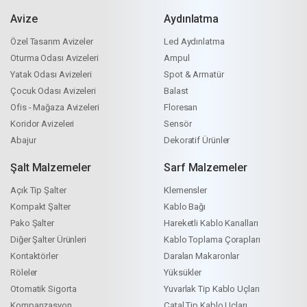
Avize
Aydınlatma
Özel Tasarım Avizeler
Led Aydınlatma
Oturma Odası Avizeleri
Ampul
Yatak Odası Avizeleri
Spot & Armatür
Çocuk Odası Avizeleri
Balast
Ofis - Mağaza Avizeleri
Floresan
Koridor Avizeleri
Sensör
Abajur
Dekoratif Ürünler
Şalt Malzemeler
Sarf Malzemeler
Açık Tip Şalter
Klemensler
Kompakt Şalter
Kablo Bağı
Pako Şalter
Hareketli Kablo Kanalları
Diğer Şalter Ürünleri
Kablo Toplama Çorapları
Kontaktörler
Daralan Makaronlar
Röleler
Yüksükler
Otomatik Sigorta
Yuvarlak Tip Kablo Uçları
Kompanzasyon
Çatal Tip Kablo Uçları