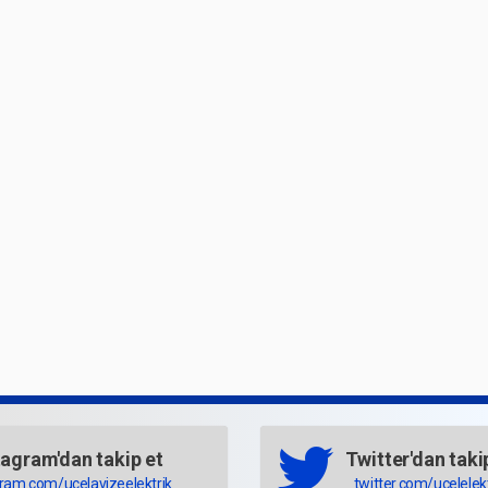
tagram'dan takip et
Twitter'dan taki
gram.com/ucelavizeelektrik
twitter.com/ucelelekt