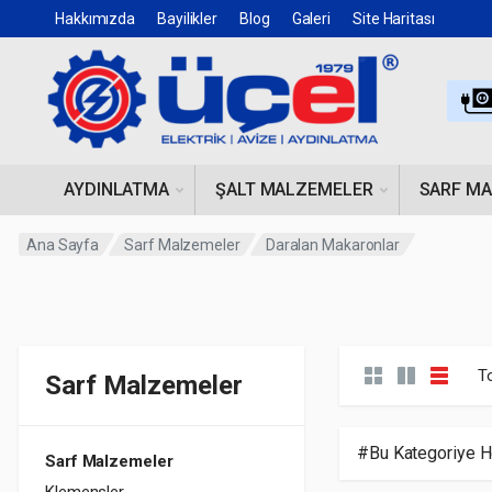
Hakkımızda
Bayilikler
Blog
Galeri
Site Haritası
AYDINLATMA
ŞALT MALZEMELER
SARF M
Ana Sayfa
Sarf Malzemeler
Daralan Makaronlar
T
Sarf Malzemeler
#Bu Kategoriye H
Sarf Malzemeler