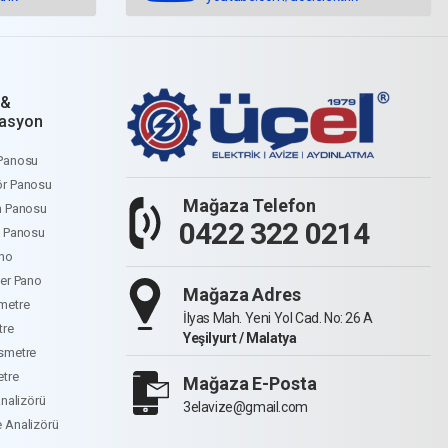
 &
asyon
Panosu
r Panosu
Mağaza Telefon
m Panosu
0422 322 0214
e Panosu
no
ter Pano
Mağaza Adres
metre
İlyas Mah. Yeni Yol Cad. No: 26 A
tre
Yeşilyurt / Malatya
smetre
etre
Mağaza E-Posta
Analizörü
3elavize@gmail.com
 Analizörü