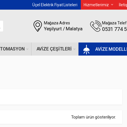
Üçel Elektrik Fiyat Listeleri
Hizmetlerimiz
İlet
Mağaza Adres
Mağaza Telef
Yeşilyurt / Malatya
0531 774 
OTOMASYON
AVIZE ÇEŞITLERI
AVİZE MODELL
Toplam ürün gösteriliyor.