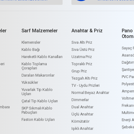
ler
Sarf Malzemeler
Anahtar & Priz
Pano
Otom
Klemensler
Sıva Altı Priz
Sayaç 
Kablo Bağı
Sıva Üstü Priz
Asansö
Hareketli Kablo Kanalları
Uzatma Priz
Dağıtı
eri
Kablo Toplama
Topraklı Priz
Çorapları
Şantiy
Grup Priz
Daralan Makaronlar
PVC Pa
Tezgah Altı Priz
Yüksükler
Polyes
a
TV - Uydu Prizleri
Yuvarlak Tip Kablo
Amper
Normal Beyaz Anahtar
Uçları
Voltme
Dimmerlar
Çatal Tip Kablo Uçları
Frekan
ambası
Dual Anahtar
SKP Sıkmalı Kablo
Pabuçları
Multim
Üçlü Anahtar
Faston Kablo Uçları
Enerji 
Kömütatör
Şebeke
Işıklı Anahtar