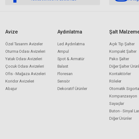
Avize
Aydınlatma
Şalt Malzeme
Özel Tasarım Avizeler
Led Aydınlatma
Açık Tip Şalter
Oturma Odası Avizeleri
Ampul
Kompakt Şalter
Yatak Odası Avizeleri
Spot & Armatür
Pako Şalter
Çocuk Odası Avizeleri
Balast
Diğer Şalter Ürünl
Ofis - Mağaza Avizeleri
Floresan
Kontaktörler
Koridor Avizeleri
Sensör
Röleler
Abajur
Dekoratif Ürünler
Otomatik Sigort
Kompanzasyon
Sayaçlar
Buton - Sinyal L
Diğer Ürünler