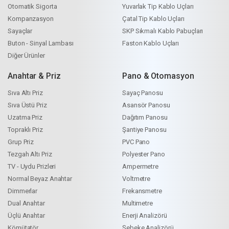
Otomatik Sigorta
Yuvarlak Tip Kablo Uçları
Kompanzasyon
Çatal Tip Kablo Uçları
Sayaçlar
SKP Sıkmalı Kablo Pabuçları
Buton - Sinyal Lambası
Faston Kablo Uçları
Diğer Ürünler
Anahtar & Priz
Pano & Otomasyon
Sıva Altı Priz
Sayaç Panosu
Sıva Üstü Priz
Asansör Panosu
Uzatma Priz
Dağıtım Panosu
Topraklı Priz
Şantiye Panosu
Grup Priz
PVC Pano
Tezgah Altı Priz
Polyester Pano
TV - Uydu Prizleri
Ampermetre
Normal Beyaz Anahtar
Voltmetre
Dimmerlar
Frekansmetre
Dual Anahtar
Multimetre
Üçlü Anahtar
Enerji Analizörü
Kömütatör
Şebeke Analizörü