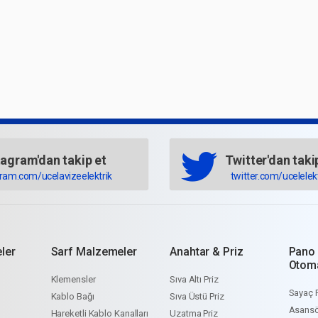
tagram'dan takip et
Twitter'dan taki
gram.com/ucelavizeelektrik
twitter.com/ucelelekt
ler
Sarf Malzemeler
Anahtar & Priz
Pano
Otom
Klemensler
Sıva Altı Priz
Sayaç 
Kablo Bağı
Sıva Üstü Priz
Asansö
Hareketli Kablo Kanalları
Uzatma Priz