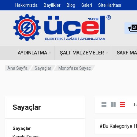
Hakkımızda
Bayilikler
Blog
Galeri
Site Haritası
AYDINLATMA
ŞALT MALZEMELER
SARF M
Ana Sayfa
Sayaçlar
Monofaze Sayaç
T
Sayaçlar
#Bu Kategoriye H
Sayaçlar