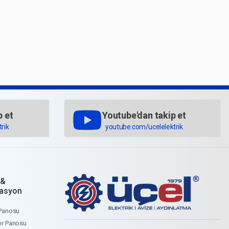
p et
Youtube'dan takip et
rik
youtube.com/ucelelektrik
 &
asyon
Panosu
r Panosu