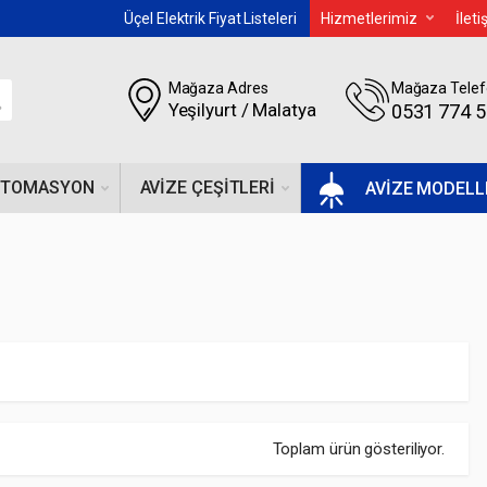
Üçel Elektrik Fiyat Listeleri
Hizmetlerimiz
İlet
Mağaza Adres
Mağaza Telef
Yeşilyurt / Malatya
0531 774 
OTOMASYON
AVIZE ÇEŞITLERI
AVİZE MODELL
Toplam ürün gösteriliyor.