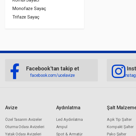
Kombi Sayacı
Monofaze Sayaç
Trifaze Sayaç
Facebook'tan takip et
Ins
facebook.com/ucelavize
insta
Avize
Aydınlatma
Şalt Malzeme
Özel Tasarım Avizeler
Led Aydınlatma
Açık Tip Şalter
Oturma Odası Avizeleri
Ampul
Kompakt Şalter
Yatak Odası Avizeleri
Spot & Armatür
Pako Şalter